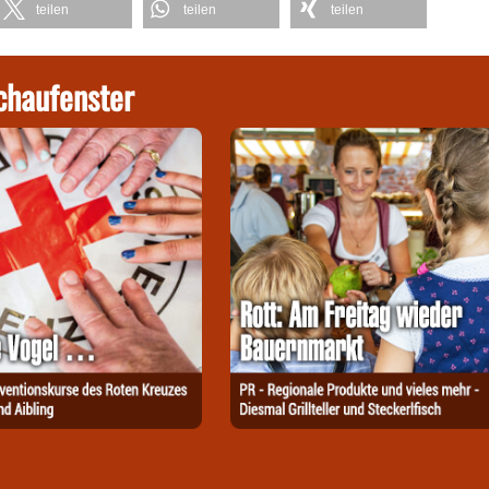
teilen
teilen
teilen
chaufenster