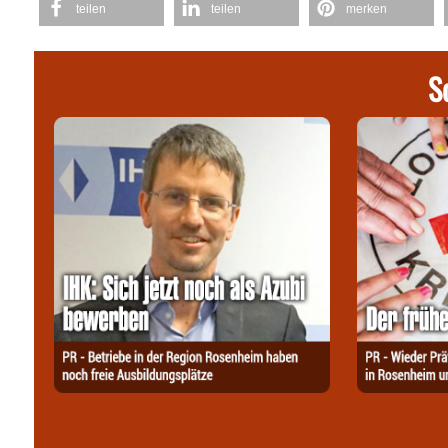
teilen
teilen
merken
S