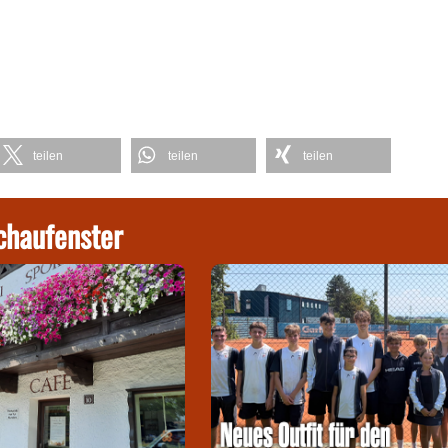
teilen
teilen
teilen
chaufenster