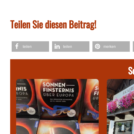
Teilen Sie diesen Beitrag!
teilen
teilen
merken
S