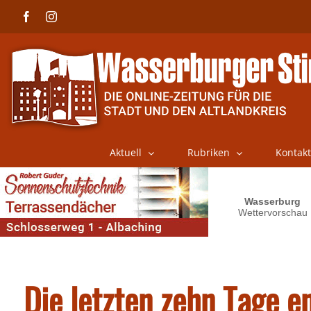
Skip
Facebook
Instagram
to
content
Aktuell
Rubriken
Kontakt
Die letzten zehn Tage e