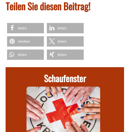
Teilen Sie diesen Beitrag!
teilen
teilen
merken
teilen
teilen
teilen
Schaufenster