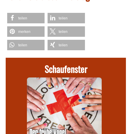
teilen
teilen
merken
teilen
teilen
teilen
Schaufenster