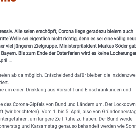
essiv. Alle seien erschöpft, Corona liege geradezu bleiern auch
te Welle sei eigentlich nicht richtig, denn es sei eine völlig neu
ner viel jüngeren Zielgruppe. Ministerpräsident Markus Söder ga
Bayern. Bis zum Ende der Osterferien wird es keine Lockerunge
pril …
 seien ab da möglich. Entscheidend dafür bleiben die Inzidenzwe
iert.
gehe um einen Dreiklang aus Vorsicht und Einschränkungen und
lüsse des Corona-Gipfels von Bund und Ländern um. Der Lockdown
 (wir berichteten). Vom 1. bis 5. April, also von Gründonnersta
untergefahren, um längere Zeit Ruhe zu haben. Der Bund werde
ndonnerstag und Karsamstag genauso behandelt werden wie Sonn