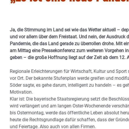
Ja, die Stimmung im Land sei wie das Wetter aktuell – depr
und vor allem über dem Freistaat. Und nein, der Ausdruck drit
Pandemie, die das Land gerade zu überrollen drohe. Mit ei
am Mittag eine Pressekonferenz zum weiteren Vorgehen in 
geben – die große Hoffnung liegt auf der Zeit ab dem 12. A
Regionale Erleichterungen für Wirtschaft, Kultur und Sport
vor Ort. Der bekannte Stufenplan werde greifen und modifiz
Söder sagte, es gehe darum, intelligent zu handeln – es 
Motivation.
Klar ist: Die bayerische Staatsregierung setzt die Besch
wird verlängert und am langen Oster-Wochenende verschärft
bis Ostermontag, werde das öffentliche Leben absolut her
heute die Rechtsgrundlage dafür schaffen, dass der Grü
und Feiertage. Also auch von allen Firmen.