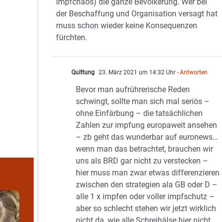
Impfchaos) die ganze Bevölkerung. Wer bei
der Beschaffung und Organisation versagt hat
muss schon wieder keine Konsequenzen
fürchten.
Quittung
23. März 2021 um 14:32 Uhr
- Antworten
Bevor man aufrührerische Reden
schwingt, sollte man sich mal seriös –
ohne Einfärbung – die tatsächlichen
Zahlen zur impfung europaweit ansehen
– zb geht das wunderbar auf euronews…
wenn man das betrachtet, brauchen wir
uns als BRD gar nicht zu verstecken –
hier muss man zwar etwas differenzieren
zwischen den strategien ala GB oder D –
alle 1 x impfen oder voller impfschutz –
aber so schlecht stehen wir jetzt wirklich
nicht da, wie alle Schreihälse hier nicht