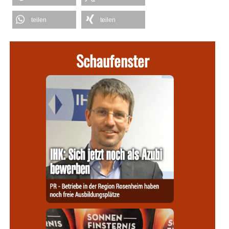
teilen
teilen
Schaufenster