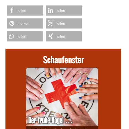
teilen
teilen
merken
teilen
teilen
teilen
Schaufenster