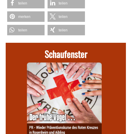
teilen
teilen
merken
teilen
teilen
teilen
Schaufenster