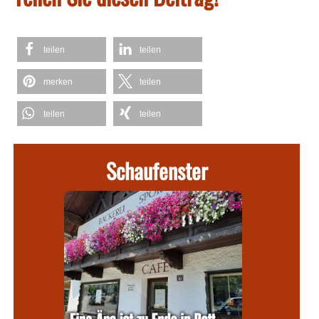
teilen
teilen
merken
teilen
teilen
teilen
Schaufenster