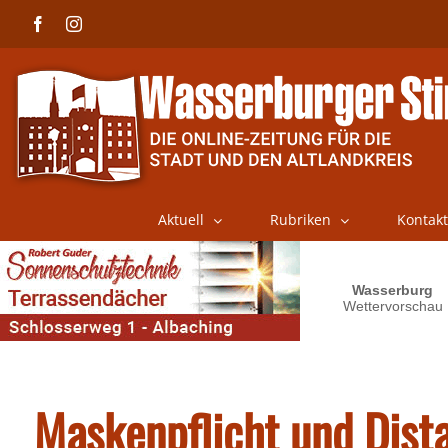
Skip
Facebook
Instagram
to
content
Aktuell
Rubriken
Kontakt
Maskenpflicht und Dist