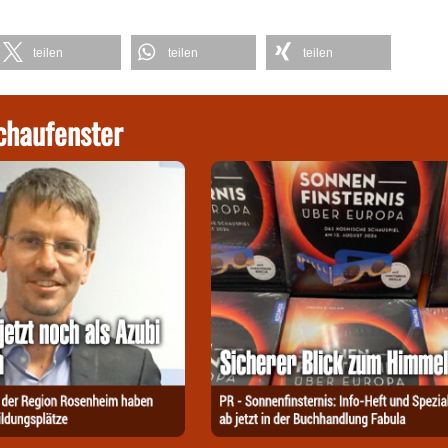
teilen
teilen
teilen
chaufenster