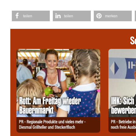
teilen
teilen
merken
S