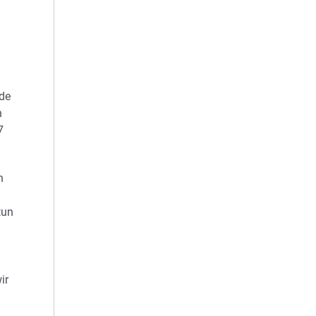
l
nde
n
7
h
tun
ir