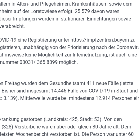
 allem in Alten- und Pflegeheimen, Krankenhäusern sowie dem
eim auf der Loretowiese erfolgt. 25.579 davon waren
ieser Impfungen wurden in stationären Einrichtungen sowie
erabreicht.
VID-19 eine Registrierung unter https://impfzentren.bayern zu
registrieren, unabhängig von der Priorisierung nach der Coronavir
ahmsweise keine Möglichkeit zur Internetnutzung, ist auch eine
 Rufnummer 08031/ 365 8899 möglich.
n Freitag wurden dem Gesundheitsamt 411 neue Fälle (letzte
 Bisher sind insgesamt 14.446 Fälle von COVID-19 in Stadt und
: 3.139). Mittlerweile wurde bei mindestens 12.914 Personen ei
krankung gestorben (Landkreis: 425, Stadt: 53). Von den
 (328) Verstorbene waren über oder gleich 80 Jahre alt. Dem
etzten Wochenbericht verstorben ist. Die Person war unter 60