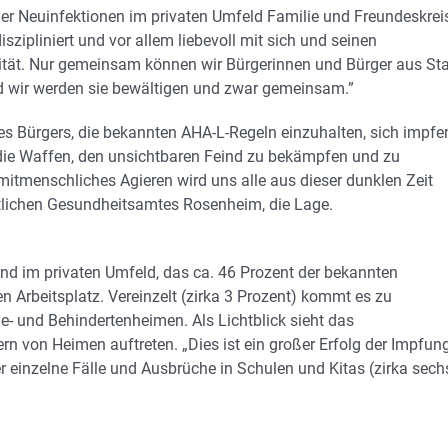
ller Neuinfektionen im privaten Umfeld Familie und Freundeskrei
 diszipliniert und vor allem liebevoll mit sich und seinen
ität. Nur gemeinsam können wir Bürgerinnen und Bürger aus St
d wir werden sie bewältigen und zwar gemeinsam.”
des Bürgers, die bekannten AHA-L-Regeln einzuhalten, sich impfe
n die Waffen, den unsichtbaren Feind zu bekämpfen und zu
mitmenschliches Agieren wird uns alle aus dieser dunklen Zeit
aatlichen Gesundheitsamtes Rosenheim, die Lage.
nd im privaten Umfeld, das ca. 46 Prozent der bekannten
 Arbeitsplatz. Vereinzelt (zirka 3 Prozent) kommt es zu
ge- und Behindertenheimen. Als Lichtblick sieht das
 von Heimen auftreten. „Dies ist ein großer Erfolg der Impfun
er einzelne Fälle und Ausbrüche in Schulen und Kitas (zirka sech