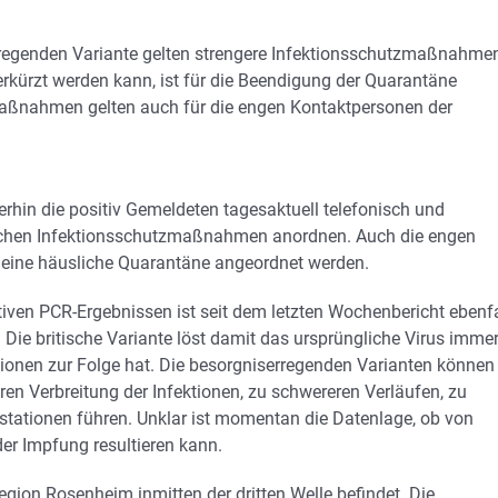
erregenden Variante gelten strengere Infektionsschutzmaßnahme
erkürzt werden kann, ist für die Beendigung der Quarantäne
e Maßnahmen gelten auch für die engen Kontaktpersonen der
rhin die positiv Gemeldeten tagesaktuell telefonisch und
derlichen Infektionsschutzmaßnahmen anordnen. Auch die engen
 eine häusliche Quarantäne angeordnet werden.
tiven PCR-Ergebnissen ist seit dem letzten Wochenbericht ebenfa
 Die britische Variante löst damit das ursprüngliche Virus imme
tionen zur Folge hat. Die besorgniserregenden Varianten können
en Verbreitung der Infektionen, zu schwereren Verläufen, zu
ivstationen führen. Unklar ist momentan die Datenlage, ob von
er Impfung resultieren kann.
Region Rosenheim inmitten der dritten Welle befindet. Die