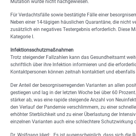
Mutation wurde nicht nachgewiesen.
Für Verdachtsfälle sowie bestätigte Fälle einer besorgnis
Neben einer 14-tägigen häuslichen Quarantäne, die nicht v
zusätzlich ein negatives Testergebnis erforderlich. Dies
Kategorie I.
Infektionsschutzmaßnahmen
Trotz steigender Fallzahlen kann das Gesundheitsamt weite
schriftlich über ihre Infektion informieren und die erfor
Kontaktpersonen können zeitnah kontaktiert und ebenfalls
Der Anteil der besorgniserregenden Varianten an allen posi
gestiegen und lag in der letzten Woche bei über 60 Prozent.
stärker ab, was eine rapide steigende Anzahl von Neuinfek
den Verlauf der Pandemie verschlimmern, zu einer schneller
erhöhter Sterblichkeit und zu einer Überlastung der Intens
einzelnen Varianten auch eine schlechtere Schutzwirkung d
Dr. Wolfgang Hierl: „Es ist augenscheinlich, dass sich die 