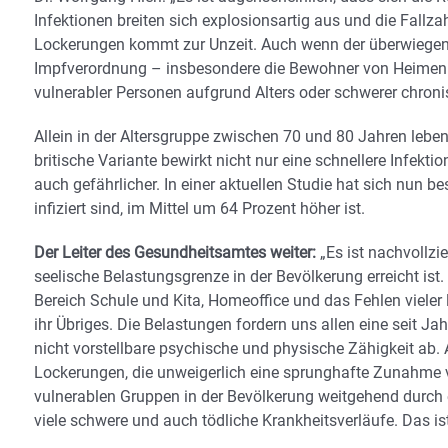
Infektionen breiten sich explosionsartig aus und die Fallz
Lockerungen kommt zur Unzeit. Auch wenn der überwiegende
Impfverordnung – insbesondere die Bewohner von Heimen – b
vulnerabler Personen aufgrund Alters oder schwerer chron
Allein in der Altersgruppe zwischen 70 und 80 Jahren leb
britische Variante bewirkt nicht nur eine schnellere Infek
auch gefährlicher. In einer aktuellen Studie hat sich nun bes
infiziert sind, im Mittel um 64 Prozent höher ist.
Der Leiter des Gesundheitsamtes weiter:
„Es ist nachvollzi
seelische Belastungsgrenze in der Bevölkerung erreicht is
Bereich Schule und Kita, Homeoffice und das Fehlen viele
ihr Übriges. Die Belastungen fordern uns allen eine seit J
nicht vorstellbare psychische und physische Zähigkeit ab. A
Lockerungen, die unweigerlich eine sprunghafte Zunahme vo
vulnerablen Gruppen in der Bevölkerung weitgehend durch e
viele schwere und auch tödliche Krankheitsverläufe. Das ist 