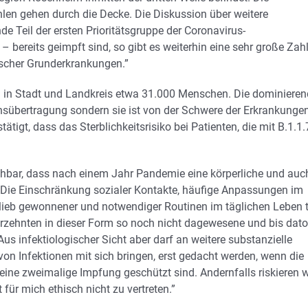
ahlen gehen durch die Decke. Die Diskussion über weitere
 Teil der ersten Prioritätsgruppe der Coronavirus-
ereits geimpft sind, so gibt es weiterhin eine sehr große Zah
ischer Grunderkrankungen.”
en in Stadt und Landkreis etwa 31.000 Menschen. Die dominiere
tionsübertragung sondern sie ist von der Schwere der Erkrankunge
tätigt, dass das Sterblichkeitsrisiko bei Patienten, die mit B.1.1.
ehbar, dass nach einem Jahr Pandemie eine körperliche und auc
t. Die Einschränkung sozialer Kontakte, häufige Anpassungen im
r lieb gewonnener und notwendiger Routinen im täglichen Leben 
ahrzehnten in dieser Form so noch nicht dagewesene und bis dato
us infektiologischer Sicht aber darf an weitere substanzielle
n Infektionen mit sich bringen, erst gedacht werden, wenn die
ine zweimalige Impfung geschützt sind. Andernfalls riskieren w
für mich ethisch nicht zu vertreten.”