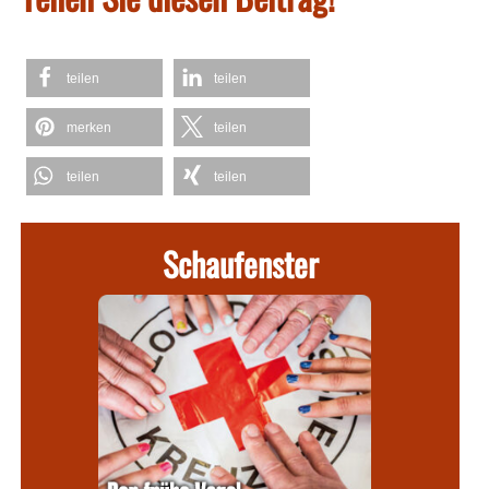
teilen
teilen
merken
teilen
teilen
teilen
Schaufenster