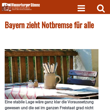
Skip
to
content
Bayern zieht Notbremse für alle
Eine stabile Lage wäre ganz klar die Voraussetzung
gewesen und die sei im ganzen Freistaat grad nicht