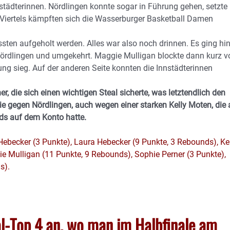
nnstädterinnen. Nördlingen konnte sogar in Führung gehen, setzte
 Viertels kämpften sich die Wasserburger Basketball Damen
ten aufgeholt werden. Alles war also noch drinnen. Es ging hi
r Nördlingen und umgekehrt. Maggie Mulligan blockte dann kurz v
ung sieg. Auf der anderen Seite konnten die Innstädterinnen
, die sich einen wichtigen Steal sicherte, was letztendlich den
e gegen Nördlingen, auch wegen einer starken Kelly Moten, die
ds auf dem Konto hatte.
Hebecker (3 Punkte), Laura Hebecker (9 Punkte, 3 Rebounds), Ke
ie Mulligan (11 Punkte, 9 Rebounds), Sophie Perner (3 Punkte),
s).
-Top 4 an, wo man im Halbfinale am