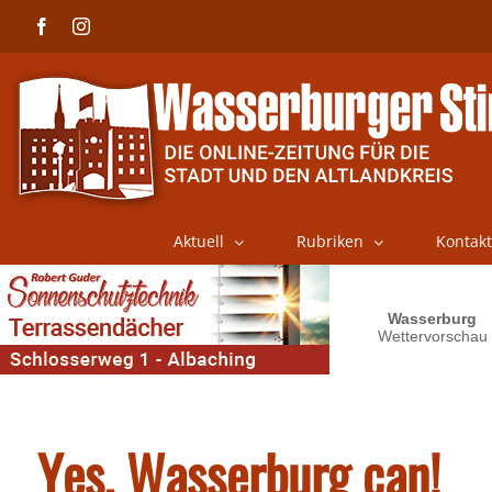
Skip
Facebook
Instagram
to
content
Aktuell
Rubriken
Kontakt
Yes, Wasserburg can!