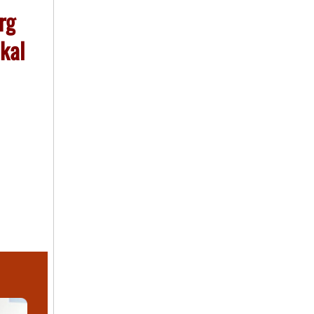
rg
kal