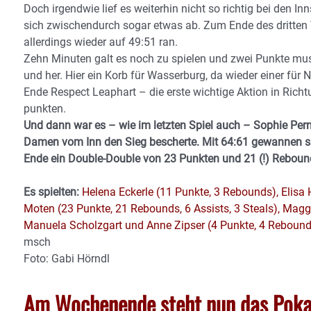
Doch irgendwie lief es weiterhin nicht so richtig bei den I
sich zwischendurch sogar etwas ab. Zum Ende des dritten
allerdings wieder auf 49:51 ran.
Zehn Minuten galt es noch zu spielen und zwei Punkte muss
und her. Hier ein Korb für Wasserburg, da wieder einer fü
Ende Respect Leaphart – die erste wichtige Aktion in Richt
punkten.
Und dann war es – wie im letzten Spiel auch – Sophie Perner
Damen vom Inn den Sieg bescherte.
Mit 64:61 gewannen si
Ende ein Double-Double von 23 Punkten und 21 (!) Reboun
Es spielten:
Helena Eckerle (11 Punkte, 3 Rebounds), Elisa 
Moten (23 Punkte, 21 Rebounds, 6 Assists, 3 Steals), Magg
Manuela Scholzgart und Anne Zipser (4 Punkte, 4 Rebound
msch
Foto: Gabi Hörndl
Am Wochenende steht nun das Pokal