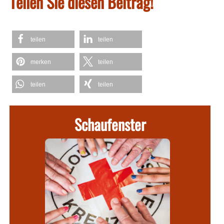
Teilen Sie diesen Beitrag!
teilen
teilen
merken
teilen
teilen
teilen
Schaufenster