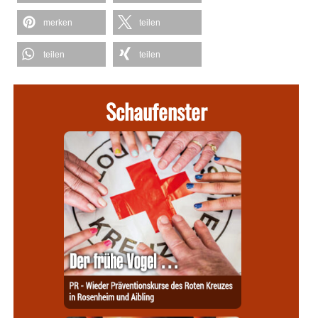
merken
teilen
teilen
teilen
Schaufenster