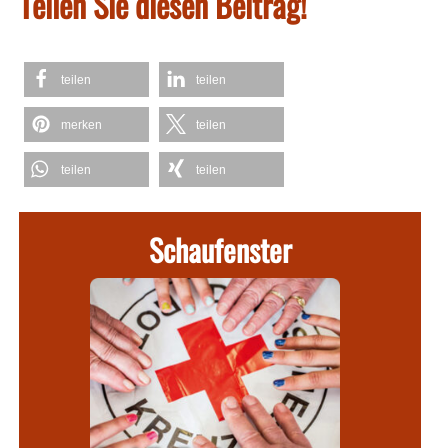
Teilen Sie diesen Beitrag!
teilen
teilen
merken
teilen
teilen
teilen
Schaufenster