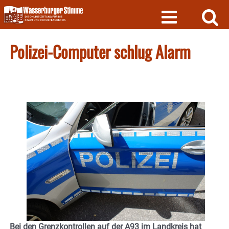
Skip
to
content
Polizei-Computer schlug Alarm
Bei den Grenzkontrollen auf der A93 im Landkreis hat