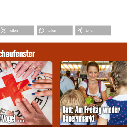
teilen
teilen
teilen
chaufenster