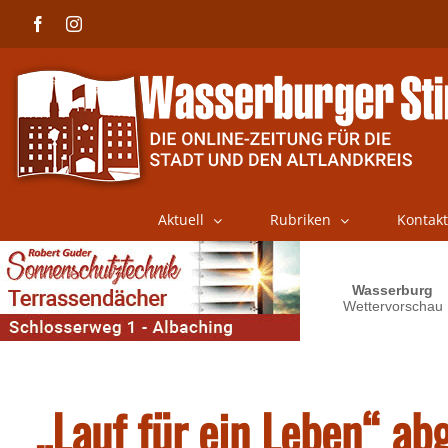
Skip
Facebook
Instagram
to
content
Aktuell
Rubriken
Kontakt
„Lauf für ein Leben“ ab