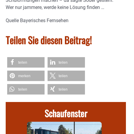
Schulöffnungen machen – da sagte Söder gestern:
Wer nur jammere, werde keine Lösung finden …
Quelle Bayerisches Fernsehen
Teilen Sie diesen Beitrag!
teilen
teilen
merken
teilen
teilen
teilen
Schaufenster