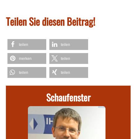
Teilen Sie diesen Beitrag!
teilen
teilen
merken
teilen
teilen
teilen
Schaufenster