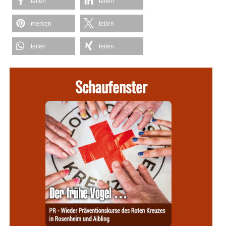
teilen
teilen
merken
teilen
teilen
teilen
Schaufenster