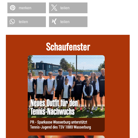
merken
teilen
teilen
teilen
Schaufenster