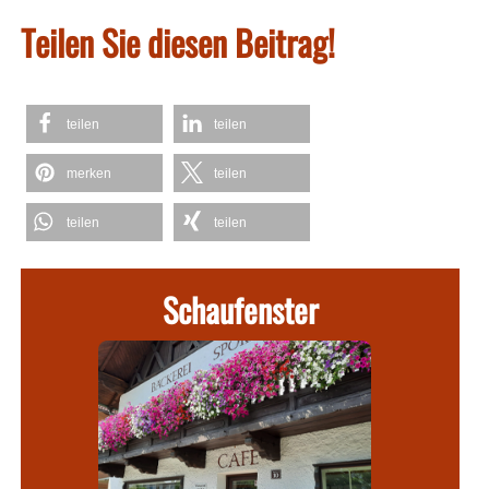
Teilen Sie diesen Beitrag!
teilen
teilen
merken
teilen
teilen
teilen
Schaufenster