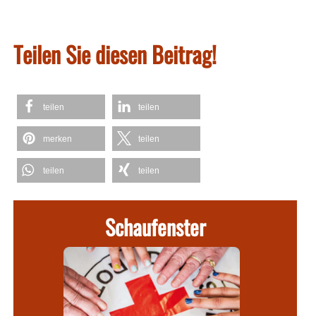
Teilen Sie diesen Beitrag!
teilen
teilen
merken
teilen
teilen
teilen
Schaufenster