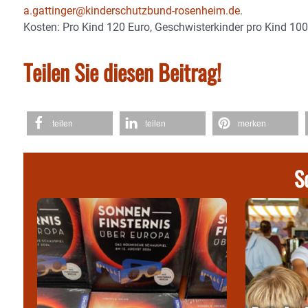
a.gattinger@kinderschutzbund-rosenheim.de
.
Kosten: Pro Kind 120 Euro, Geschwisterkinder pro Kind 100
Teilen Sie diesen Beitrag!
teilen
teilen
merken
S