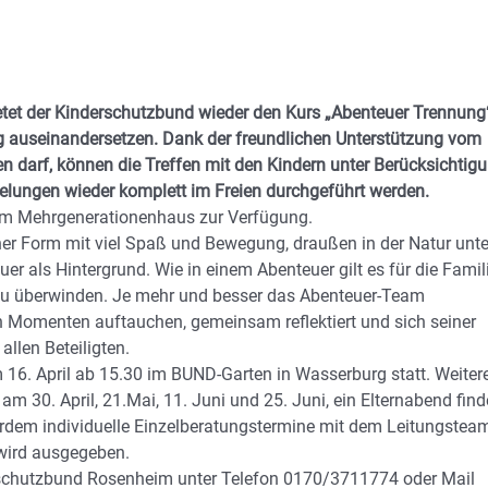
ietet der Kinderschutzbund wieder den Kurs „Abenteuer Trennung
ng auseinandersetzen. Dank der freundlichen Unterstützung vom
darf, können die Treffen mit den Kindern unter Berücksichtig
elungen wieder komplett im Freien durchgeführt werden.
 im Mehrgenerationenhaus zur Verfügung.
her Form mit viel Spaß und Bewegung, draußen in der Natur unte
er als Hintergrund. Wie in einem Abenteuer gilt es für die Famil
zu überwinden. Je mehr und besser das Abenteuer-Team
n Momenten auftauchen, gemeinsam reflektiert und sich seiner
llen Beteiligten.
am 16. April ab 15.30 im BUND-Garten in Wasserburg statt. Weiter
 am 30. April, 21.Mai, 11. Juni und 25. Juni, ein Elternabend find
ßerdem individuelle Einzelberatungstermine mit dem Leitungstea
wird ausgegeben.
rschutzbund Rosenheim unter Telefon 0170/3711774 oder Mail