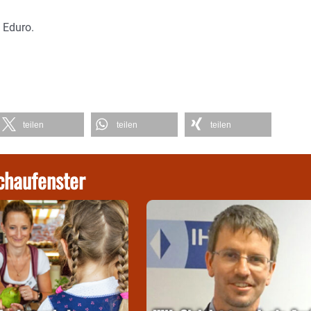
 Eduro.
teilen
teilen
teilen
chaufenster