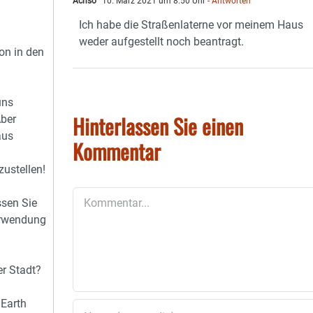
Achso
10. März 2021 um 8:50 Uhr
- Antworten
Ich habe die Straßenlaterne vor meinem Haus
weder aufgestellt noch beantragt.
ion in den
uns
Hinterlassen Sie einen
Aber
aus
Kommentar
ustellen!
Kommentar
ssen Sie
Verwendung
r Stadt?
 Earth