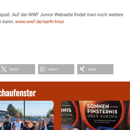
selspaß: Auf der WWF Junior Webseite findet man noch weitere
en kann:
www.wwf.de/earth-hour
teilen
teilen
teilen
chaufenster