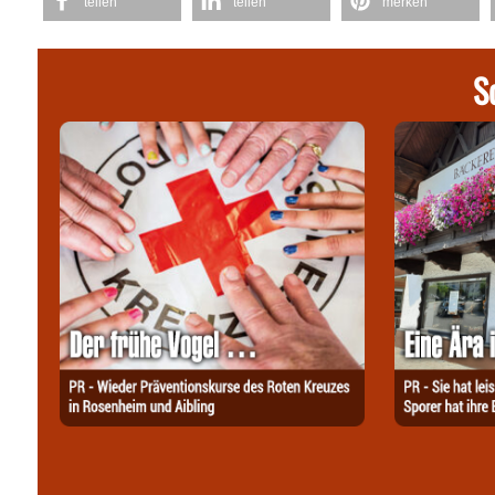
teilen
teilen
merken
S