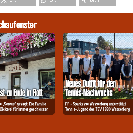
teilen
teilen
teilen
chaufenster