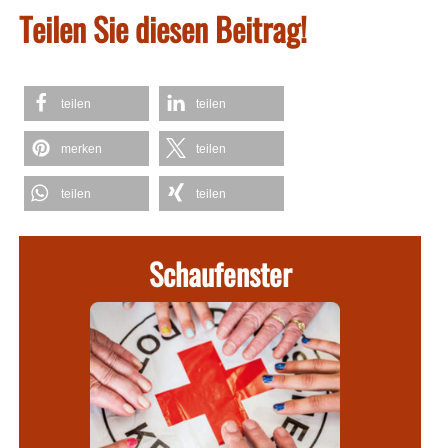
Teilen Sie diesen Beitrag!
teilen
teilen
merken
teilen
teilen
teilen
Schaufenster