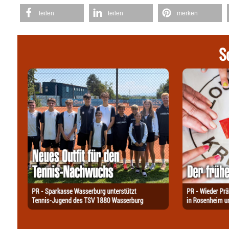
teilen
teilen
merken
S