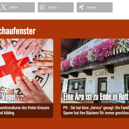
teilen
teilen
teilen
chaufenster