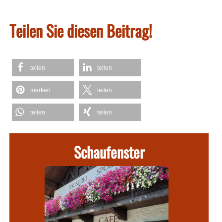
Teilen Sie diesen Beitrag!
teilen
teilen
merken
teilen
teilen
teilen
Schaufenster