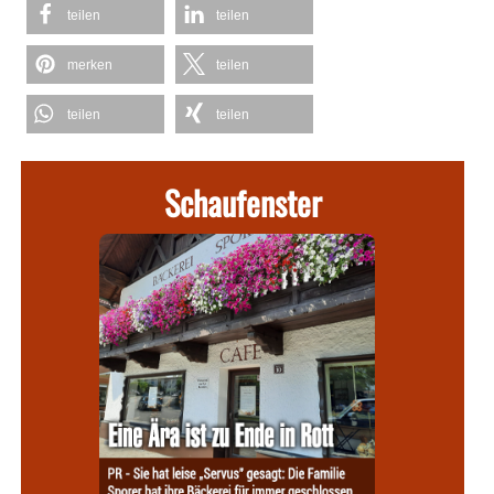
teilen
teilen
merken
teilen
teilen
teilen
Schaufenster