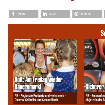
teilen
teilen
merken
S