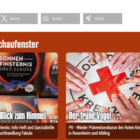
teilen
teilen
teilen
chaufenster