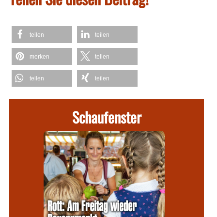
teilen
teilen
merken
teilen
teilen
teilen
Schaufenster