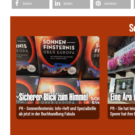
teilen
teilen
merken
S