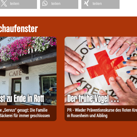
teilen
teilen
teilen
chaufenster