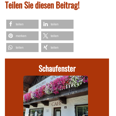
Teilen Sie diesen Beitrag!
teilen
teilen
merken
teilen
teilen
teilen
Schaufenster