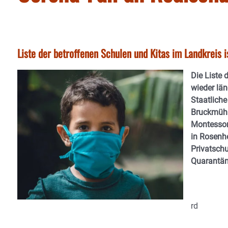
Liste der betroffenen Schulen und Kitas im Landkreis 
Die Liste 
wieder län
Staatliche
Bruckmühl
Montessor
in Rosenhe
Privatschu
Quarantän
rd