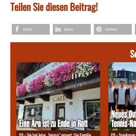
Teilen Sie diesen Beitrag!
teilen
teilen
merken
S