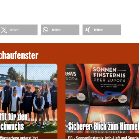
teilen
teilen
teilen
chaufenster