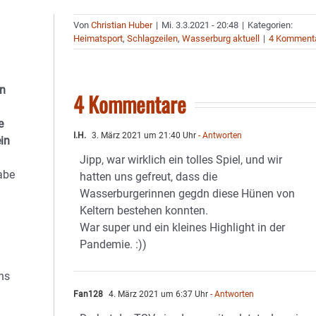
Von
Christian Huber
|
Mi. 3.3.2021 - 20:48
|
Kategorien:
Heimatsport
,
Schlagzeilen
,
Wasserburg aktuell
|
4 Komment
on
4 Kommentare
e
I.H.
3. März 2021 um 21:40 Uhr
- Antworten
in
Jipp, war wirklich ein tolles Spiel, und wir
abe
hatten uns gefreut, dass die
Wasserburgerinnen gegdn diese Hünen von
Keltern bestehen konnten.
War super und ein kleines Highlight in der
Pandemie. :))
ns
Fan128
4. März 2021 um 6:37 Uhr
- Antworten