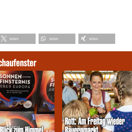
teilen
teilen
teilen
chaufenster