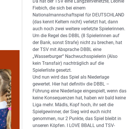
Da hat der TSV eine Langzeitverletzte, Leonie
Fiebich, die sich bei einem
Nationalmannschaftspiel für DEUTSCHLAND
(das kennt Keltern nicht) verletzt hat, dann
auch noch zwei weitere verletzte Spielerinnen.
Um die Regel des DBBL (8 Spielerinnen auf
der Bank, sonst Strafe) nicht zu brechen, hat
der TSV mit Absprache DBBL eine
„Wasserburger“ Nachwuchsspielerin (Also
kein Transfair) nachträglich auf die
Spielerliste gesetzt.
Und nun wird das Spiel als Niederlage
gewertet. Hier hat definitiv die DBBL –
Führung eine Niederlage eingespielt, wenn das
keine Konsequenzen hat, haben wir bald keine
Liga mehr. Mädls, Kopf hoch, ihr seit die
Spielgewinner, der Sieg wird euch nicht
genommen, nur 2 Punkte, das Spiel bleibt in
unseren Köpfen. I LOVE BBALL und TSV-