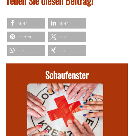
Teilen Sie diesen Beitrag!
teilen
teilen
merken
teilen
teilen
teilen
Schaufenster