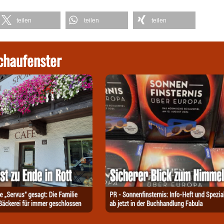
teilen
teilen
teilen
chaufenster