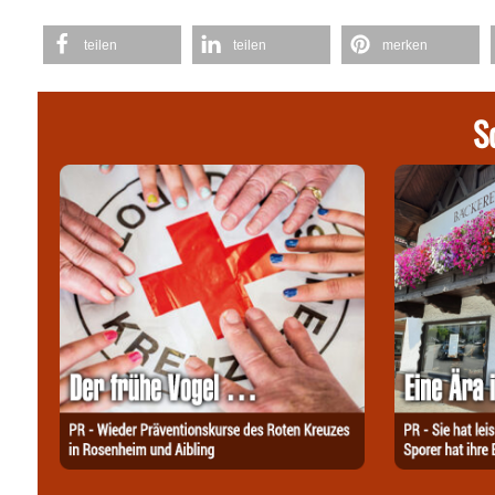
teilen
teilen
merken
S