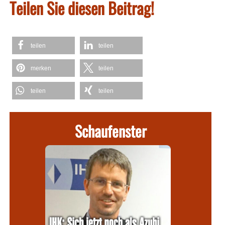
Teilen Sie diesen Beitrag!
teilen
teilen
merken
teilen
teilen
teilen
Schaufenster