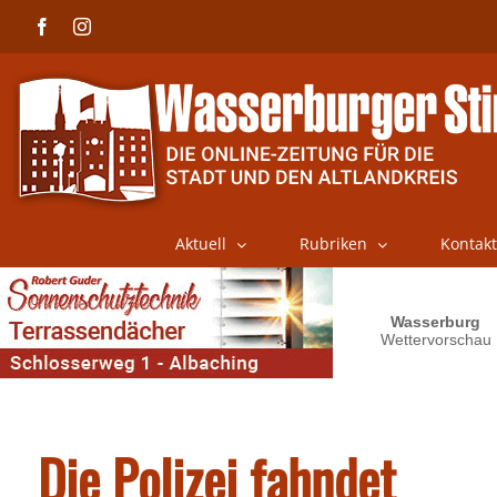
Skip
Facebook
Instagram
to
content
Aktuell
Rubriken
Kontakt
Die Polizei fahndet