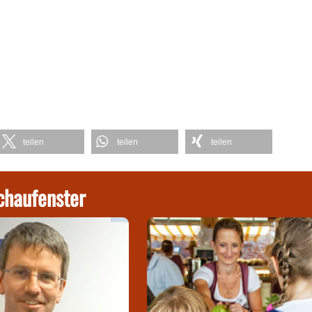
teilen
teilen
teilen
chaufenster