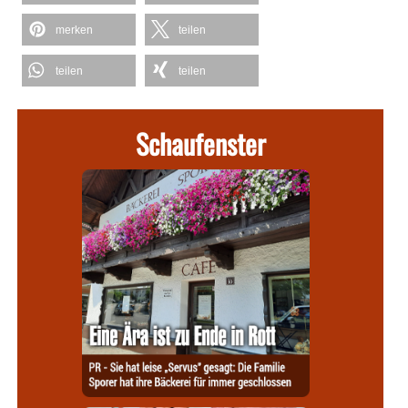
merken
teilen
teilen
teilen
Schaufenster