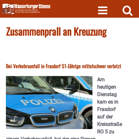
Skip
to
content
Zusammenprall an Kreuzung
Bei Verkehrsunfall in Frasdorf 51-Jährige mittelschwer verletzt
Am
heutigen
Dienstag
kam es in
Frasdorf
auf der
Kreisstraße
RO 5 zu