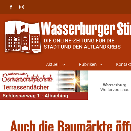
Skip
Facebook
Instagram
to
content
Aktuell
Rubriken
Kontakt
Auch die Baumärkte öff