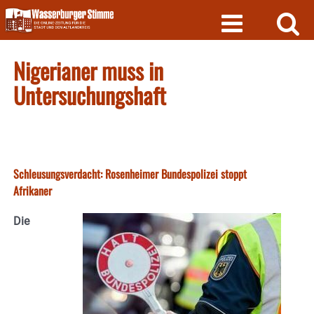
Skip
to
content
Nigerianer muss in
Untersuchungshaft
Schleusungsverdacht: Rosenheimer Bundespolizei stoppt
Afrikaner
Die