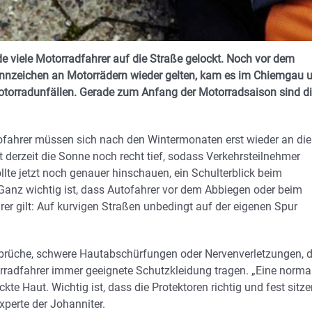
 viele Motorradfahrer auf die Straße gelockt. Noch vor dem
kennzeichen an Motorrädern wieder gelten, kam es im Chiemgau 
torradunfällen. Gerade zum Anfang der Motorradsaison sind d
utofahrer müssen sich nach den Wintermonaten erst wieder an die
derzeit die Sonne noch recht tief, sodass Verkehrsteilnehmer
lte jetzt noch genauer hinschauen, ein Schulterblick beim
Ganz wichtig ist, dass Autofahrer vor dem Abbiegen oder beim
rer gilt: Auf kurvigen Straßen unbedingt auf der eigenen Spur
brüche, schwere Hautabschürfungen oder Nervenverletzungen, d
radfahrer immer geeignete Schutzkleidung tragen. „Eine norma
te Haut. Wichtig ist, dass die Protektoren richtig und fest sitze
xperte der Johanniter.