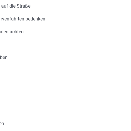
 auf die Straße
Kurvenfahrten bedenken
äden achten
üben
en