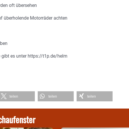
rden oft übersehen
f überholende Motorräder achten
üben
gibt es unter https://t1p.de/helm
teilen
teilen
teilen
chaufenster