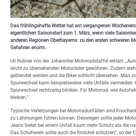
Das frühlingshafte Wetter hat am vergangenen Wochenende
eigentlichen Saisonstart zum 1. März, wenn viele Saison
anderen Regionen Oberbayerns zu den ersten schweren Mo
Gefahren enorm.
Uli Rubner von der Johanniter-Motorradstaffel erklärt: „A
leicht zu übersehenden Motorräder gewöhnen. Zudem steht 
geblendet werden und die Biker schlicht übersehen. Man sol
Spurwechsel kann beispielsweise viele Unfälle vermeiden. 
Spurwechsel rechtzeitig blinken. Für Motorrad- wie Autofah
bleiben.”
Typische Verletzungen bei Motorradunfällen sind Knochen
zu Lähmungen führen können. Deswegen sollte jeder Motor
Jeans bietet bei einem Unfall kaum mehr Schutz als die nack
Das Schuhwerk sollte auch die Knöchel schützen“, so der E