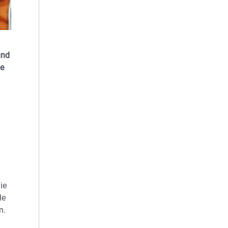
und
ie
ie
le
n.