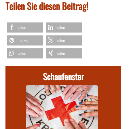
Teilen Sie diesen Beitrag!
teilen
teilen
merken
teilen
teilen
teilen
Schaufenster