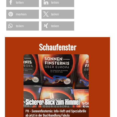
teilen
teilen
merken
teilen
teilen
teilen
Schaufenster