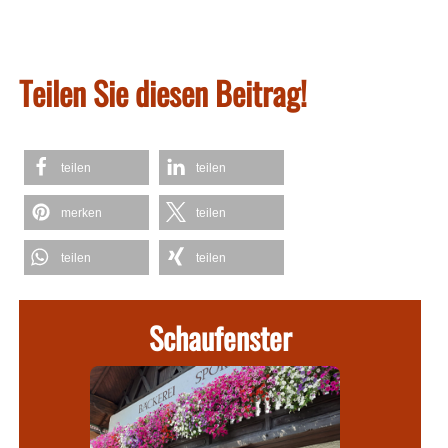
Teilen Sie diesen Beitrag!
teilen
teilen
merken
teilen
teilen
teilen
Schaufenster